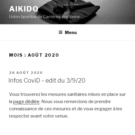
Aller
AIKIDO
au
Union Sportive de Carrières-sur-Seine
contenu
principal
Menu
MOIS :
AOÛT 2020
PUBLIÉ
26 AOÛT 2020
LE
Infos CoviD – edit du 3/9/20
Vous trouverez les mesures sanitaires mises en place sur
la
page dédiée
. Nous vous remercions de prendre
connaissance de ces mesures et de vous engager à les
respecter avant votre venue.