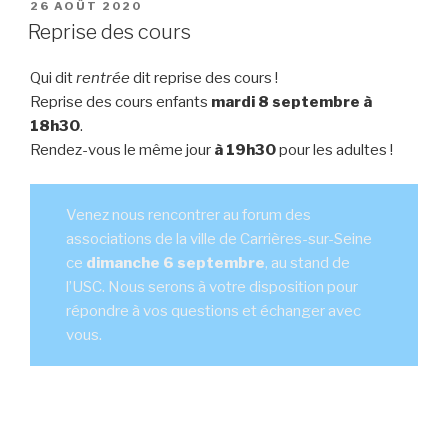
PUBLIÉ
26 AOÛT 2020
LE
Reprise des cours
Qui dit
rentrée
dit reprise des cours !
Reprise des cours enfants
mardi 8 septembre à
18h30
.
Rendez-vous le même jour
à 19h30
pour les adultes !
Venez nous rencontrer au forum des
associations de la ville de Carrières-sur-Seine
ce
dimanche 6 septembre
, au stand de
l’USC. Nous serons à votre disposition pour
répondre à vos questions et échanger avec
vous.