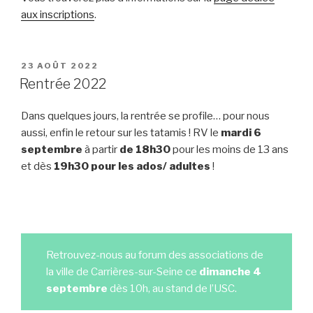
aux inscriptions
.
PUBLIÉ
23 AOÛT 2022
LE
Rentrée 2022
Dans quelques jours, la rentrée se profile… pour nous
aussi, enfin le retour sur les tatamis ! RV le
mardi 6
septembre
à partir
de 18h30
pour les moins de 13 ans
et dès
19h30 pour les ados/ adultes
!
Retrouvez-nous au forum des associations de
la ville de Carrières-sur-Seine ce
dimanche 4
septembre
dès 10h, au stand de l’USC.