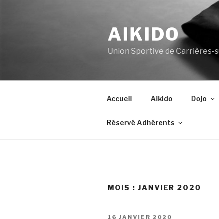
Aller
au
AIKIDO
contenu
principal
Union Sportive de Carrières-
Accueil
Aikido
Dojo
Réservé Adhérents
MOIS :
JANVIER 2020
PUBLIÉ
16 JANVIER 2020