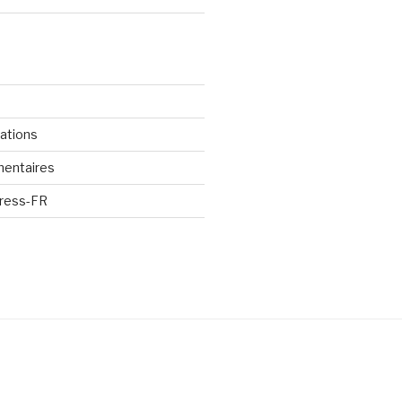
cations
mentaires
Press-FR