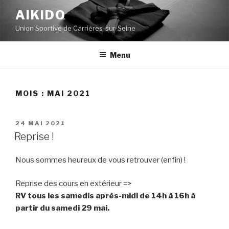
Aller
AIKIDO
au
Union Sportive de Carrières-sur-Seine
contenu
principal
Menu
MOIS :
MAI 2021
PUBLIÉ
24 MAI 2021
LE
Reprise !
Nous sommes heureux de vous retrouver (enfin) !
Reprise des cours en extérieur =>
RV tous les samedis après-midi de 14h à 16h à
partir du samedi 29 mai.