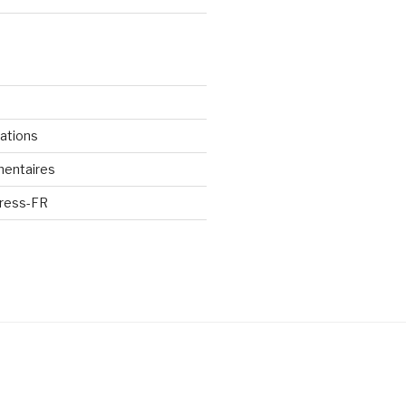
cations
mentaires
Press-FR