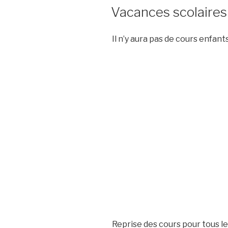
LE
Vacances scolaires
Il n’y aura pas de cours enfan
Reprise des cours pour tous 