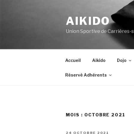
Aller
au
AIKIDO
contenu
principal
Union Sportive de Carrières-
Accueil
Aikido
Dojo
Réservé Adhérents
MOIS :
OCTOBRE 2021
PUBLIÉ
24 OCTOBRE 2021