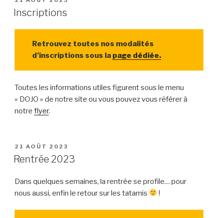
LE
Inscriptions
Retrouvez toutes nos modalités
d’inscriptions sous la
page dédiée.
Toutes les informations utiles figurent sous le menu
« DOJO » de notre site ou vous pouvez vous référer à
notre
flyer
.
PUBLIÉ
21 AOÛT 2023
LE
Rentrée 2023
Dans quelques semaines, la rentrée se profile… pour
nous aussi, enfin le retour sur les tatamis
!