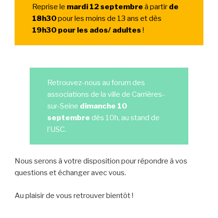
Reprise le
mardi 12 septembre
à partir
de
18h30
pour les moins de 13 ans et dès
19h30 pour les ados/ adultes
!
Retrouvez-nous au forum des
associations de la ville de Carrières-
sur-Seine
dimanche 10
septembre
dès 10h, au stand de
l’USC.
Nous serons à votre disposition pour répondre à vos
questions et échanger avec vous.
Au plaisir de vous retrouver bientôt !