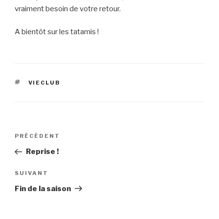
vraiment besoin de votre retour.
A bientôt sur les tatamis !
ÉTIQUETTES
VIECLUB
Navigation
Article
PRÉCÉDENT
de
précédent
Reprise !
l’article
Article
SUIVANT
suivant
Fin de la saison