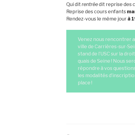
Qui dit
rentrée
dit reprise des c
Reprise des cours enfants
mar
Rendez-vous le même jour
à 
Venez nous rencontrer au
ville de Carrières-sur-Se
stand de l’USC sur la droi
quais de Seine ! Nous ser
répondre à vos question
les modalités d’inscript
place !