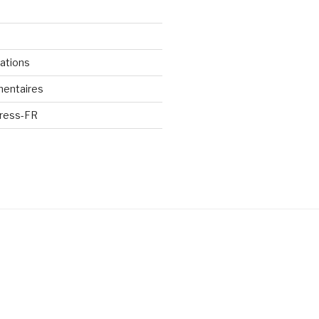
cations
mentaires
Press-FR