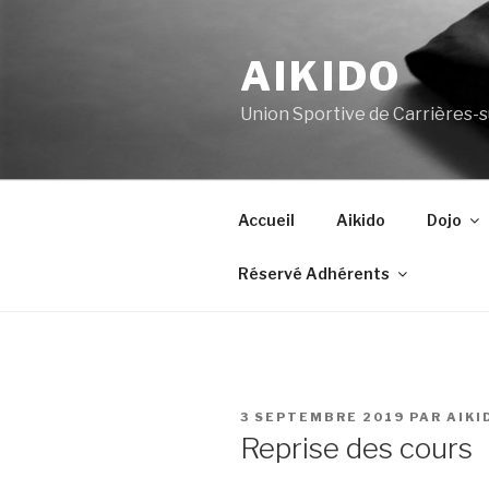
Aller
au
AIKIDO
contenu
principal
Union Sportive de Carrières-
Accueil
Aikido
Dojo
Réservé Adhérents
PUBLIÉ
3 SEPTEMBRE 2019
PAR
AIKI
LE
Reprise des cours