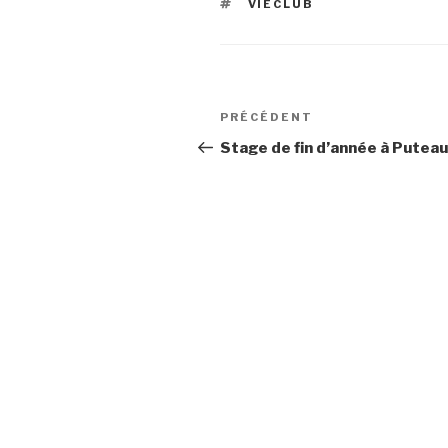
ÉTIQUETTES
VIECLUB
Navigation
Article
PRÉCÉDENT
de
précédent
Stage de fin d’année à Putea
l’article