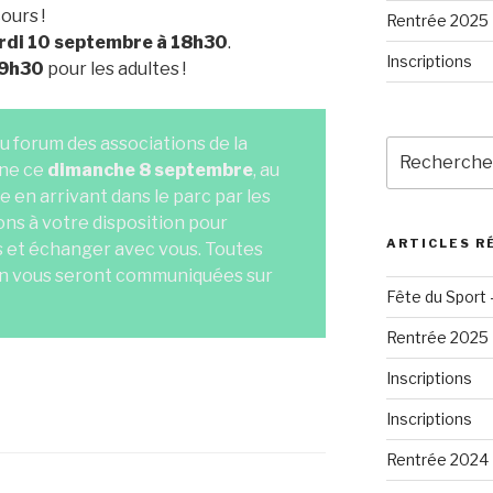
ours !
Rentrée 2025
di 10 septembre à 18h30
.
Inscriptions
19h30
pour les adultes !
 forum des associations de la
Recherche
ine ce
dimanche 8 septembre
, au
pour
:
te en arrivant dans le parc par les
ons à votre disposition pour
ARTICLES R
s et échanger avec vous. Toutes
ion vous seront communiquées sur
Fête du Sport 
Rentrée 2025
Inscriptions
Inscriptions
Rentrée 2024