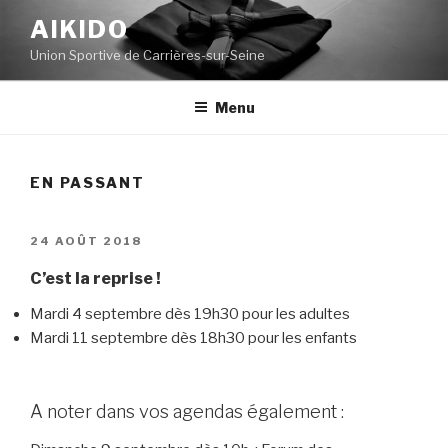
Aller
AIKIDO
au
Union Sportive de Carrières-sur-Seine
contenu
principal
Menu
EN PASSANT
PUBLIÉ
24 AOÛT 2018
LE
C’est la reprise !
Mardi 4 septembre dès 19h30 pour les adultes
Mardi 11 septembre dès 18h30 pour les enfants
A noter dans vos agendas également :